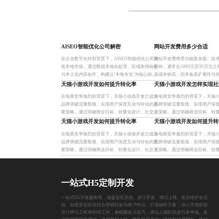
AISEO智能优化公司解密
网站开发费用多少合适
在企业数字化转型背景下，AISEO智能优化公司聚
网站开发费用受功能复杂度、技
焦本地市场，通过数据本地化处理、区域舆情响应
影响，通常在5000元至30万元
与本土化内容创作，构建以‘本地专业’为核心的动
虽成本较高，但具备高扩展性与
态优化模型，助力中小企业实现精准获客与可持续
阶段实施可有效控制预算。合理
天猫小游戏开发如何提升转化率
天猫小游戏开发怎样实现社
增长。
与品牌竞争力。
在电商竞争激烈的背景下，天猫小游戏开发已成为
在电商竞争激烈的背景下，天猫
品牌突破流量瓶颈、实现用户深度互动与转化的重
品牌突破流量瓶颈、实现用户深
要策略。通过明确商业目标、轻量化设计、社交裂
要策略。通过明确商业目标、轻
变机制与数据驱动优化，构建可持续增长闭环，助
变机制与数据驱动优化，构建可
天猫小游戏开发如何提升转化率
天猫小游戏开发如何提升转
力品牌实现高效转化与长期
力品牌实现高效转化与长期
在电商竞争激烈的背景下，天猫小游戏开发已成为
在电商竞争激烈的背景下，天猫
品牌突破流量瓶颈、实现用户深度互动与转化的重
品牌突破流量瓶颈、实现用户深
要策略。通过明确商业目标、轻量化设计、社交裂
要策略。通过明确商业目标、轻
变机制与数据驱动优化，构建可持续增长闭环，助
变机制与数据驱动优化，构建可
力品牌实现高效转化与长期
力品牌实现高效转化与长期
一站式H5定制开发
一站式H5开发服务商，涵盖创意策划、设计开发、测试上线、售后维护全流
程。创意策划阶段结合营销目标与用户特点，打造独特方案；设计开发阶段
设计师与工程师协同工作，兼顾颜值与实力；测试上线阶段进行多终端、多