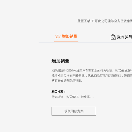
蓝橙互动
H5开发公司
能够全方位收集
增加销量
提高参
增加销量
H5数据统计通过分析用户在页面上的行为轨迹、购买偏好及
够精准定位潜在消费群体，优化商品展示和营销策略，进而
从而有效提升商品销量。
相关推荐：
行为轨迹、购买偏好、转化率.....
获取同款方案