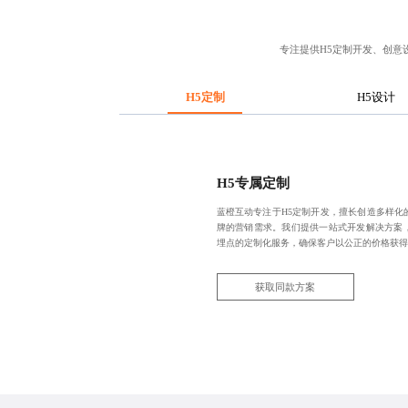
专注提供
H5定制开发
、创意
H5定制
H5设计
H5专属定制
蓝橙互动专注于H5定制开发，擅长创造多样化
牌的营销需求。我们提供一站式开发解决方案
埋点的定制化服务，确保客户以公正的价格获得
获取同款方案