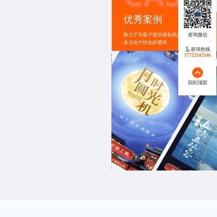
活动
优秀案例
其产品生脉饮。活动背景源于职场人常见的工
脉饮的产品功效，以吸引用户关注。活动玩
致力于为客户提供原创高品质服务，满足
产品展示更具趣味性。其优势在于通过创新
多元化个性化的需求
关注度。
咨询热线
咨询热线
17723342546
17723342546
回到顶部
回到顶部