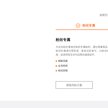
蓝橙互
粉丝专属
粉丝专属
为忠实粉丝量身定制的专属福利，通过限量商品
粉丝归属感与尊贵感，激发活跃参与，让粉丝
感，促进持续互动与品牌忠诚度提升。
独家优惠
会员特权
粉丝回馈
获取同款方案